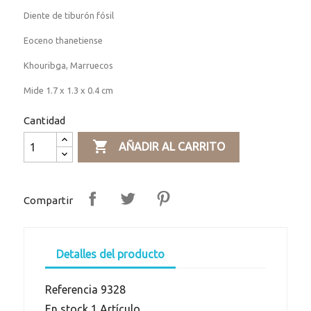
Diente de tiburón fósil
Eoceno thanetiense
Khouribga, Marruecos
Mide 1.7 x 1.3 x 0.4 cm
Cantidad

AÑADIR AL CARRITO
Compartir
Detalles del producto
Referencia
9328
En stock
1 Artículo