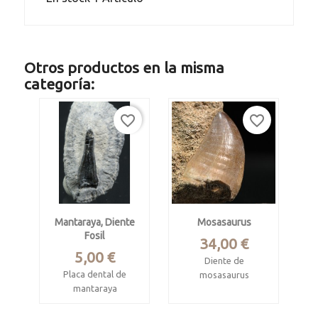
Otros productos en la misma
categoría:
favorite_border
favorite_border
Mantaraya, Diente
Mosasaurus
Fosil
Precio
34,00 €
Precio
5,00 €
Diente de
Placa dental de
mosasaurus
mantaraya
Cretácico sup.
fosilizado