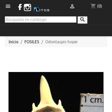
shopping_cart


(0)

Inicio
FOSILES
Odontaspis hopei