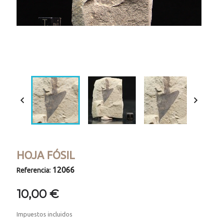
Loaded
:
Progress
:
Unmute
0%
0%


HOJA FÓSIL
12066
Referencia:
10,00 €
Impuestos incluidos