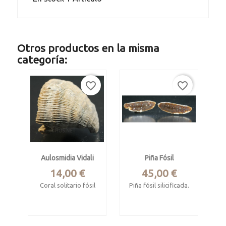
Otros productos en la misma
categoría:
favorite_border
favorite_border
Aulosmidia Vidali
Piña Fósil
Precio
Precio
14,00 €
45,00 €
Coral solitario fósil
Piña fósil silicificada.
Cretácico superior
Equicalastrobus
chinleana.
Lérida.
Cretácico.