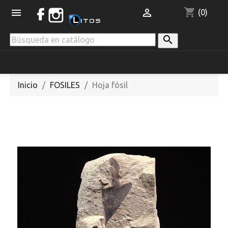
shopping_cart


(0)

Inicio
FOSILES
Hoja fósil