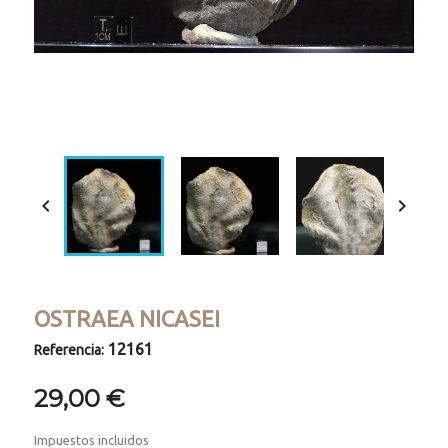
Loaded
:
Progress
:
Unmute
0%
0%


OSTRAEA NICASEI
12161
Referencia:
29,00 €
Impuestos incluidos