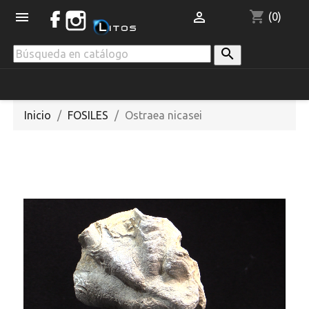
shopping_cart


(0)

Inicio
FOSILES
Ostraea nicasei