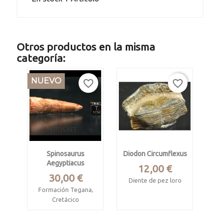
Otros productos en la misma
categoría:
NUEVO
favorite_border
favorite_border
Spinosaurus
Diodon Circumflexus
Aegyptiacus
Precio
12,00 €
Precio
30,00 €
Diente de pez loro
Formación Tegana,
Mioceno medio, 7
Cretácico
mill. años
cenomaniense.