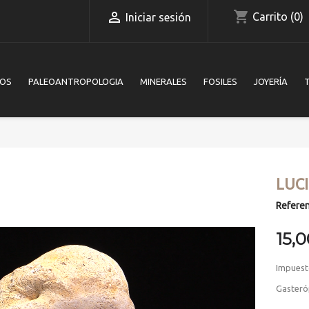
shopping_cart

Carrito
(0)
Iniciar sesión
IOS
PALEOANTROPOLOGIA
MINERALES
FOSILES
JOYERÍA
LUC
Referen
15,
Impuest
Gasteró