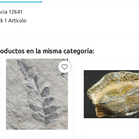
ncia
12641
ck
1 Artículo
oductos en la misma categoría:
favorite_border