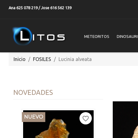
Ana 625 078 219 / Jose 616 562 139
METEORITOS
DINOSAUR
Inicio
FOSILES
Lucinia alveata
NUEVO
NOVEDADES
NUEVO
favorite_border