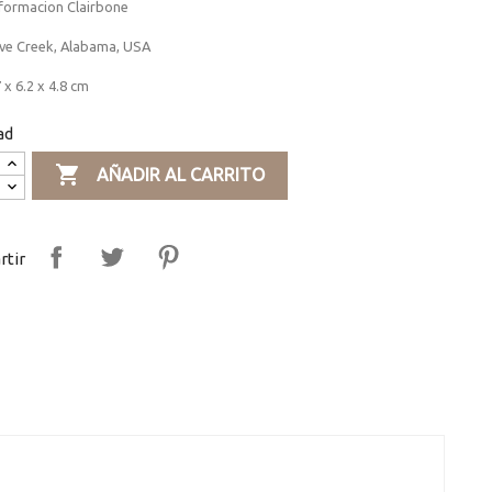
formacion Clairbone
ave Creek, Alabama, USA
 x 6.2 x 4.8 cm
ad

AÑADIR AL CARRITO
tir