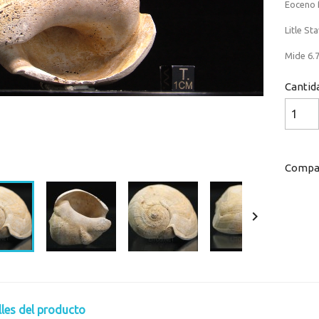
Eoceno 
Litle St
Mide 6.7
Cantid
Loaded
:
Progress
:
0%
0%
Compar

lles del producto