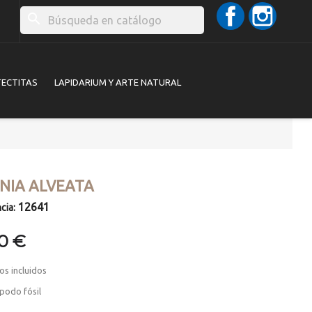
Facebook
Instag
search
TECTITAS
LAPIDARIUM Y ARTE NATURAL
INIA ALVEATA
12641
cia:
00 €
os incluidos
podo fósil