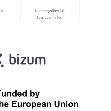
us
Dendrocystites S.p.
Equinodermo fósil

Vista rápida
Ordovícico superior
form.
El Kaid Rami, Tafilalat Marruecos
cos.
Placa de 7.8 x 5 x 1 cm. Fósil de 3.2
x 1 cm
obite
 97 %.