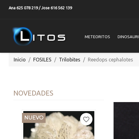
Ana 625 078 219 / Jose 616 562 139
METEORITOS
DINOSAUR
Inicio
FOSILES
Trilobites
Reedops cephalotes
NOVEDADES
NUEVO
favorite_border