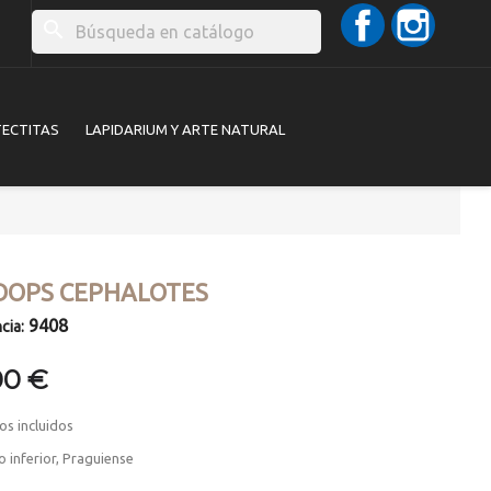
Facebook
Instag
search
TECTITAS
LAPIDARIUM Y ARTE NATURAL
DOPS CEPHALOTES
9408
cia:
00 €
os incluidos
 inferior, Praguiense