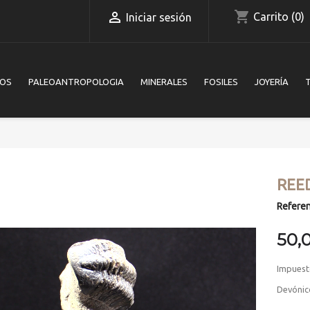
shopping_cart

Carrito
(0)
Iniciar sesión
IOS
PALEOANTROPOLOGIA
MINERALES
FOSILES
JOYERÍA
REE
Referen
50,
Impuest
Devónico