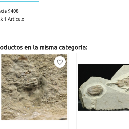
ncia
9408
ck
1 Artículo
oductos en la misma categoría:
favorite_border