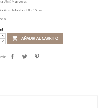
na, Alnif, Marruecos.
5 x 6 cm. trilobites 5.8 x 3.5 cm
 95%.
ad

AÑADIR AL CARRITO
tir