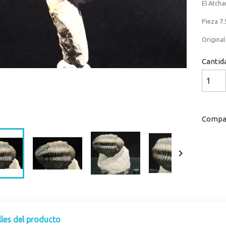
El Atcha
Pieza 7.
Original
Cantid
Loaded
:
Progress
:
0%
0%
Compar

lles del producto