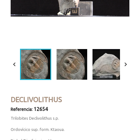
Loaded
:
Progress
:
Unmute
0%
0%


DECLIVOLITHUS
12654
Referencia:
Trilobites Declivolithus s.p.
Ordovícico sup. form. Ktaoua.