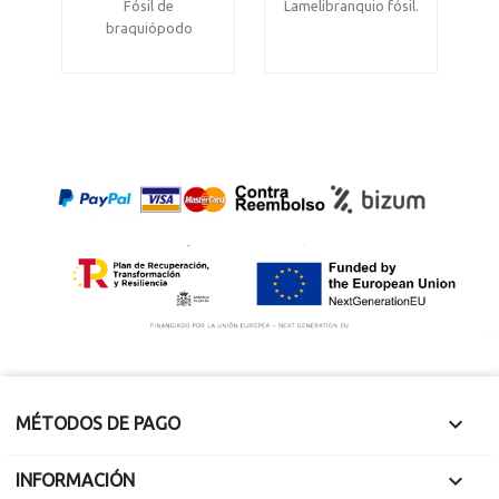
Fósil de
Lamelibranquio fósil.
braquiópodo
Carbonífero
Jurásico, Marruecos
superior.
Mide 3.2 x 2.4 x 1.3
Matallana de Torío.
cm
León.
Pizarra de 8.3 x 6 cm
y 9 mm de grosor
con varios
ejemplares de 1 cm
de longitud.

MÉTODOS DE PAGO

INFORMACIÓN