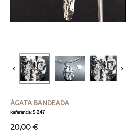
Loaded
:
Progress
:
Unmute
0%
0%


ÁGATA BANDEADA
S 247
Referencia:
20,00 €