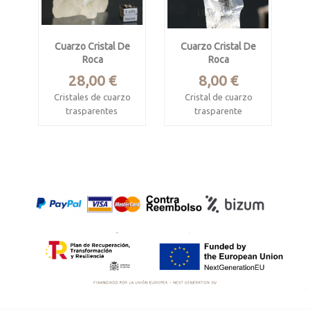
Cuarzo Cristal De
Cuarzo Cristal De
Roca
Roca
Precio
Precio
28,00 €
8,00 €
Cristales de cuarzo
Cristal de cuarzo
trasparentes
trasparente
biterminado
Minas Gerais, Brasil
Cong Ly, Hunan,
Mide 6.7 x 4.7 x 3 cm
China
Mide 2.8 x 0.5 x 0.5
cm