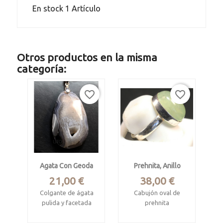
En stock
1 Artículo
Otros productos en la misma
categoría:
favorite_border
favorite_border
Agata Con Geoda
Prehnita, Anillo
Precio
Precio
21,00 €
38,00 €
Colgante de ágata
Cabujón oval de
pulida y facetada
prehnita
con geoda de
Mali
cuarzo