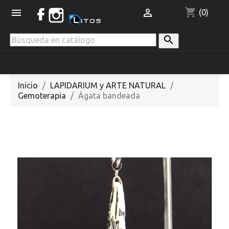
shopping_cart


(0)

Inicio
LAPIDARIUM y ARTE NATURAL
Gemoterapia
Ágata bandeada