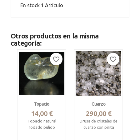
En stock
1 Artículo
Otros productos en la misma
categoría:
favorite_border
favorite_border
Topacio
Cuarzo
Precio
Precio
14,00 €
290,00 €
Topacio natural
Drusa de cristales de
rodado pulido
cuarzo con pirita
St Anns Mine,
Krusev dol Mine,