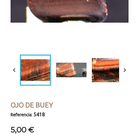
Loaded
:
Progress
:
Unmute
0%
0%


OJO DE BUEY
5418
Referencia:
5,00 €