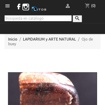
shopping_cart


(0)

Inicio
LAPIDARIUM y ARTE NATURAL
Ojo de
buey