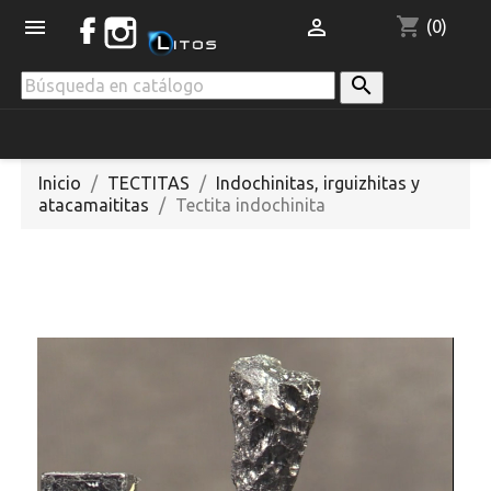
shopping_cart


(0)

Inicio
TECTITAS
Indochinitas, irguizhitas y
atacamaititas
Tectita indochinita