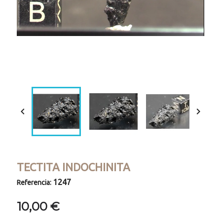
Loaded
:
Progress
:
Unmute
0%
0%


TECTITA INDOCHINITA
1247
Referencia:
10,00 €