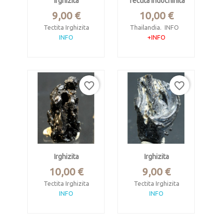
Irghizita
Tectita Indochinita
Precio
Precio
9,00 €
10,00 €
Tectita Irghizita
Thailandia.
INFO
INFO
+INFO
Crater Zhamanshin,
Pesa 3.18 gramos.
Aktobe, Kazakhtan.
Mide 1.7 x 0.9 x 0.6
Mide 3 x 1 x 0.9 cm.
cm. Pesa 0.76
favorite_border
favorite_border
gramos.
Irghizita
Irghizita
Precio
Precio
10,00 €
9,00 €
Tectita Irghizita
Tectita Irghizita
INFO
INFO
Crater Zhamanshin,
Crater Zhamanshin,
Aktobe, Kazakhtan.
Aktobe, Kazakhtan.