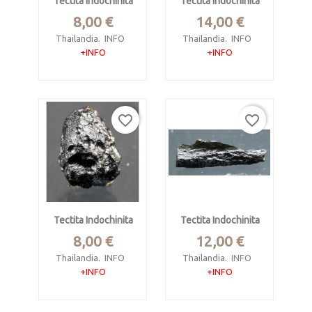
Tectita Indochinita
Tectita Indochinita
Precio
Precio
8,00 €
14,00 €
Thailandia.
INFO
Thailandia.
INFO
+INFO
+INFO
Pesa 3.5 gramos.
Pesa 8.62 gramos.
Mide 3.4 x 0.8 x 0.7
Mide 4.5 x 1.3 x 1.2
cm.
cm.
favorite_border
favorite_border
Tectita Indochinita
Tectita Indochinita
Precio
Precio
8,00 €
12,00 €
Thailandia.
INFO
Thailandia.
INFO
+INFO
+INFO
Pesa 2.37 gramos.
Pesa 3.43 gramos.