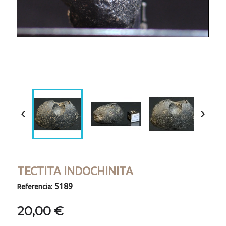
Loaded
:
Progress
:
Unmute
0%
0%


TECTITA INDOCHINITA
5189
Referencia:
20,00 €