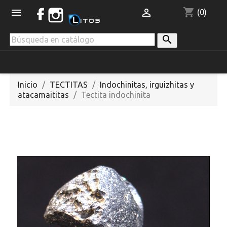
shopping_cart


(0)

Inicio
TECTITAS
Indochinitas, irguizhitas y
atacamaititas
Tectita indochinita