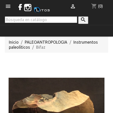
shopping_cart


(0)

Inicio
PALEOANTROPOLOGIA
Instrumentos
paleolíticos
Bifaz