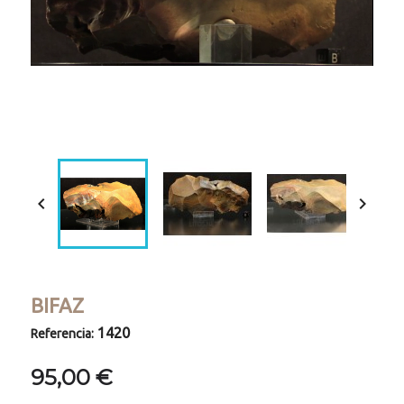
Loaded
:
Progress
:
Unmute
0%
0%


BIFAZ
1420
Referencia:
95,00 €