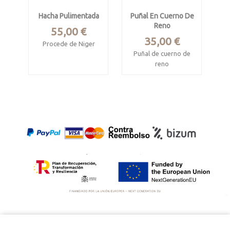
Hacha Pulimentada
Puñal En Cuerno De
Reno
Precio
55,00 €
Precio
35,00 €
Procede de Niger
Puñal de cuerno de
Realizada en Gneis
reno
Mide 9 x 4.5 x 4.2 cm
Puñal del Paleolítico
Superior hallado en
Laugerie-Basse en
Dordoña, Francia.
Mide 38 cm.
Réplica exacta al original
realizada en resina de
poliuretano.