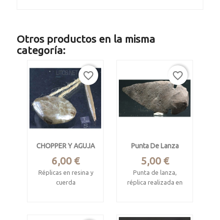
Otros productos en la misma
categoría:
favorite_border
favorite_border
CHOPPER Y AGUJA
Punta De Lanza
Precio
Precio
6,00 €
5,00 €
Réplicas en resina y
Punta de lanza,
cuerda
réplica realizada en
sílex
Mide 5.5 x 4 cm
chopper y 9cm de
Procede de México
largo aguja.