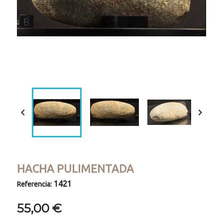
Loaded
:
Progress
:
Unmute
0%
0%


HACHA PULIMENTADA
1421
Referencia:
55,00 €