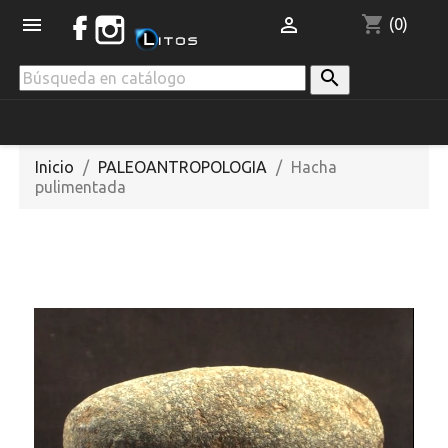
shopping_cart


(0)

Inicio
PALEOANTROPOLOGIA
Hacha
pulimentada