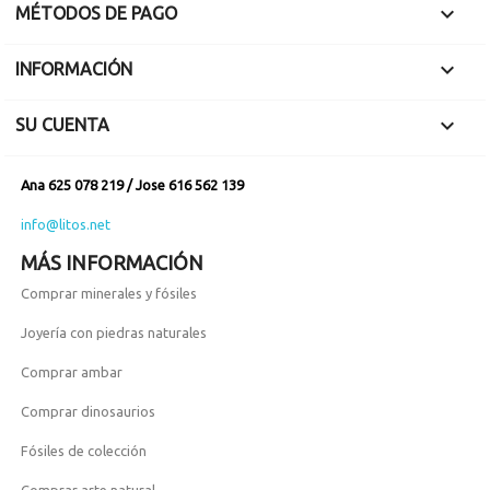

yacimientos
grabándolos con
MÉTODOS DE PAGO
europeos. Parece
piedras.
por tanto ser el

INFORMACIÓN
antecesor de los
neanderthales con
los que comparte

SU CUENTA
muchas
características
anatómicas.
Ana 625 078 219 / Jose 616 562 139
info@litos.net
MÁS INFORMACIÓN
Comprar minerales y fósiles
Joyería con piedras naturales
Comprar ambar
Comprar dinosaurios
Fósiles de colección
Comprar arte natural