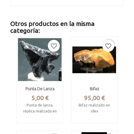
Otros productos en la misma
categoría:
favorite_border
favorite_border
Punta De Lanza
Bifaz
Precio
Precio
5,00 €
95,00 €
Punta de lanza,
Bifaz realizado en
réplica realizada en
sílex
obsidiana
Mide 16 x 7.5 x 5 cm
Procede de México
Procede de Níger