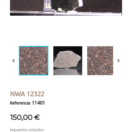
Loaded
:
Progress
:
Unmute
0%
0%


NWA 12322
11401
Referencia:
150,00 €
Impuestos incluidos