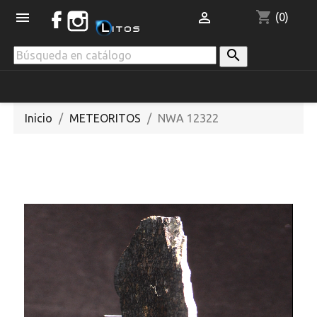
shopping_cart


(0)

Inicio
METEORITOS
NWA 12322