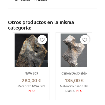
Otros productos en la misma
categoría:
favorite_border
favorite_border
NWA 869
Cañón Del Diablo
Precio
Precio
280,00 €
185,00 €
Meteorito NWA 869.
Meteorito Cañón del
INFO
Diablo.
INFO
Condrita ordinaria L
Metálico IAB, MG
4-6, S3, W1