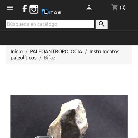
shopping_cart


(0)

Inicio
PALEOANTROPOLOGIA
Instrumentos
paleolíticos
Bifaz