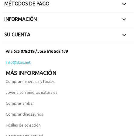

volteándolas sobre
MÉTODOS DE PAGO
la cabeza para
provocar un fuerte

INFORMACIÓN
impacto. Tambien
servían para trabar
las patas de las

SU CUENTA
presas.
Ana 625 078 219 / Jose 616 562 139
info@litos.net
MÁS INFORMACIÓN
Comprar minerales y fósiles
Joyería con piedras naturales
Comprar ambar
Comprar dinosaurios
Fósiles de colección
Comprar arte natural