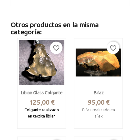
Otros productos en la misma
categoría:
favorite_border
favorite_border
Libian Glass Colgante
Bifaz
Precio
Precio
125,00 €
95,00 €
Colgante realizado
Bifaz realizado en
en tectita
libian
sílex
Glass.
Mide 16 x 7.5 x 5 cm
Mide 26 x 24 x 10
Procede de Níger
mm. Pesa 7.42