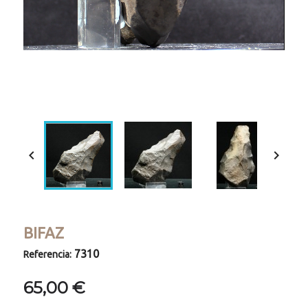
Loaded
:
Progress
:
Unmute
0%
0%


BIFAZ
7310
Referencia:
65,00 €