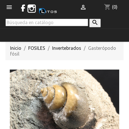
shopping_cart


(0)

Inicio
FOSILES
Invertebrados
Gasterópodo
fósil