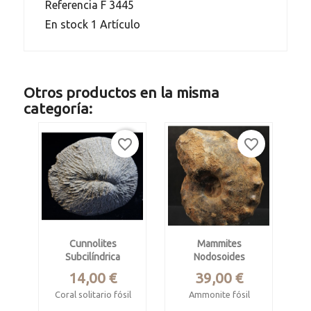
Referencia
F 3445
En stock
1 Artículo
Otros productos en la misma
categoría:
favorite_border
favorite_border
Cunnolites
Mammites
Subcilíndrica
Nodosoides
Precio
Precio
14,00 €
39,00 €
Coral solitario fósil
Ammonite fósil