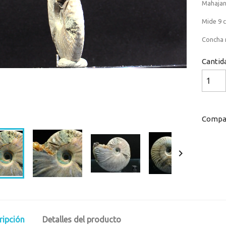
Mahajan
Mide 9 
Concha n
Cantid
Loaded
:
Progress
:
0%
0%
Compar

ripción
Detalles del producto