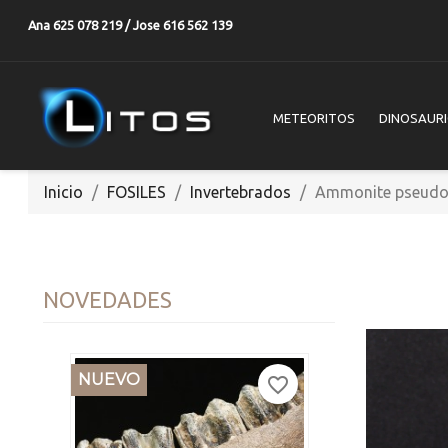
Ana 625 078 219 / Jose 616 562 139
METEORITOS
DINOSAUR
Inicio
FOSILES
Invertebrados
Ammonite pseudos
NOVEDADES
NUEVO
favorite_border