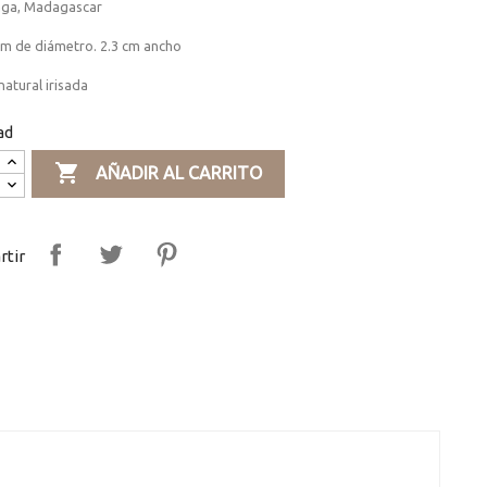
ga, Madagascar
cm de diámetro. 2.3 cm ancho
atural irisada
ad

AÑADIR AL CARRITO
tir