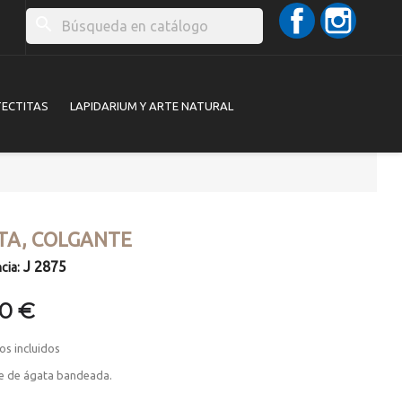
Facebook
Instag
search
TECTITAS
LAPIDARIUM Y ARTE NATURAL
TA, COLGANTE
J 2875
cia:
00 €
os incluidos
e de ágata bandeada.