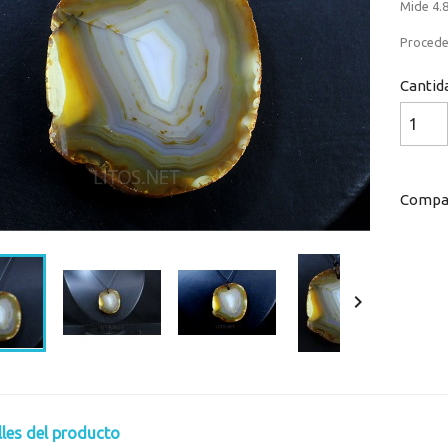
Mide 4.8
Procede 
Cantid
Compar

lles del producto