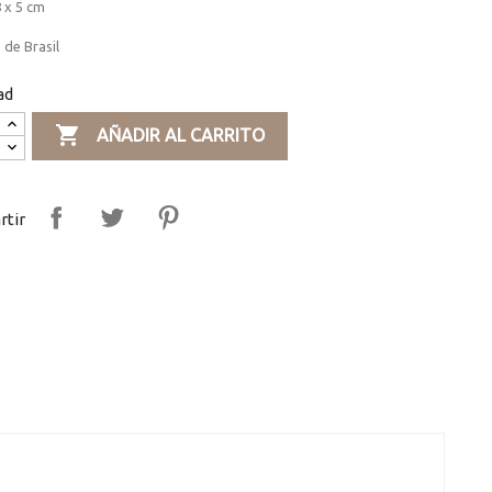
 x 5 cm
de Brasil
ad

AÑADIR AL CARRITO
tir