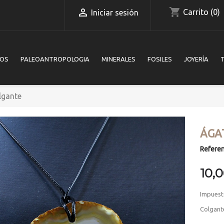
shopping_cart

Carrito
(0)
Iniciar sesión
IOS
PALEOANTROPOLOGIA
MINERALES
FOSILES
JOYERÍA
lgante
ÁGA
Referen
10,
Impuest
Colgant