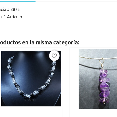
ncia
J 2875
ck
1 Artículo
oductos en la misma categoría:
favorite_border