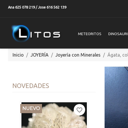
Ana 625 078 219 / Jose 616 562 139
METEORITOS
DINOSAUR
Inicio
JOYERÍA
Joyería con Minerales
Ágata, co
NOVEDADES
NUEVO
favorite_border