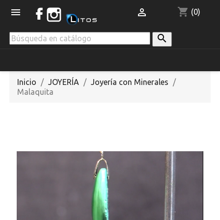
shopping_cart


(0)

Inicio
JOYERÍA
Joyería con Minerales
Malaquita