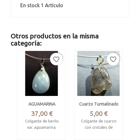
En stock
1 Artículo
Otros productos en la misma
categoría:
favorite_border
favorite_border
AGUAMARINA
Cuarzo Turmalinado
Precio
Precio
37,00 €
5,00 €
Colgante de berilo
Colgante de cuarzo
var. aguamarina.
con cristales de
INFO
turmalina negra