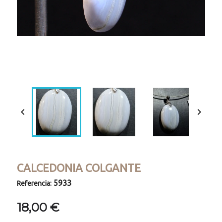
Loaded
:
Progress
:
Unmute
0%
0%


CALCEDONIA COLGANTE
5933
Referencia:
18,00 €