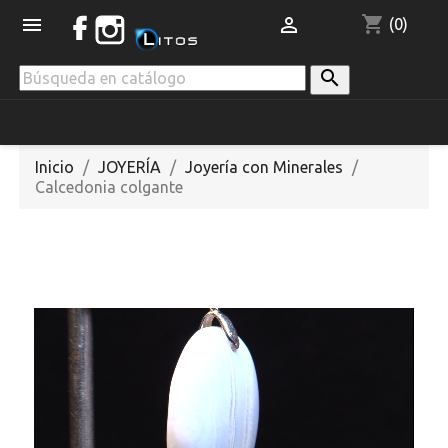
shopping_cart


(0)

Inicio
JOYERÍA
Joyería con Minerales
Calcedonia colgante