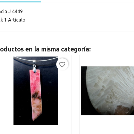
ncia
J 4449
ck
1 Artículo
oductos en la misma categoría:
favorite_border