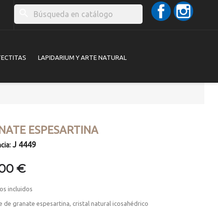
Facebook
Instag
search
TECTITAS
LAPIDARIUM Y ARTE NATURAL
NATE ESPESARTINA
J 4449
cia:
,00 €
os incluidos
 de granate espesartina, cristal natural icosahédrico