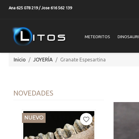
Ana 625 078 219 / Jose 616 562 139
METEORITOS
DINOSAUR
Inicio
JOYERÍA
Granate Espesartina
NOVEDADES
NUEVO
favorite_border