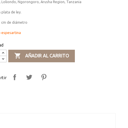
l, Loliondo, Ngorongoro, Arusha Region, Tanzania
 plata de ley.
5 cm de diámetro
o espesartina
ad

AÑADIR AL CARRITO
tir