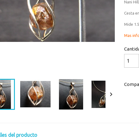
Nani Hil
Cesta en
Mide 1.
Mas inf
Cantid
Loaded
:
Progress
:
0%
0%
Compar

lles del producto