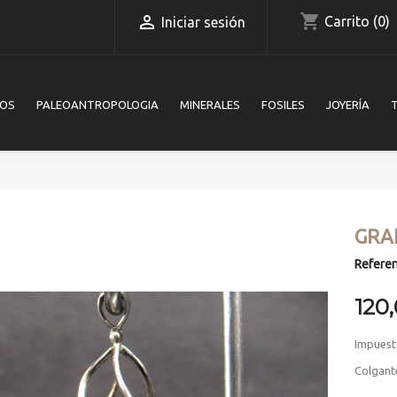
shopping_cart

Carrito
(0)
Iniciar sesión
IOS
PALEOANTROPOLOGIA
MINERALES
FOSILES
JOYERÍA
GRA
Referen
120
Impuest
Colgante