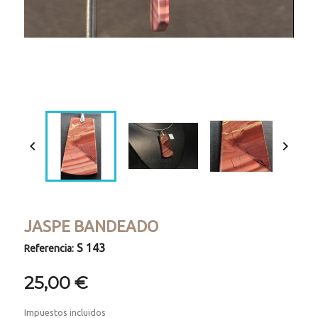
Loaded
:
Progress
:
Unmute
0%
0%


JASPE BANDEADO
S 143
Referencia:
25,00 €
Impuestos incluidos