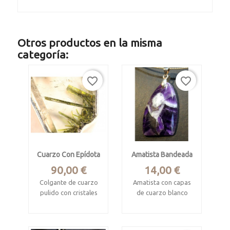
Otros productos en la misma
categoría:
favorite_border
favorite_border
Cuarzo Con Epídota
Amatista Bandeada
Precio
Precio
90,00 €
14,00 €
Colgante de cuarzo
Amatista con capas
pulido con cristales
de cuarzo blanco
de epidota verde en
Namibia
su interior.
Mide 3.1 x 2 x 0.5