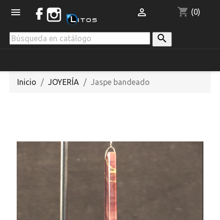
shopping_cart


(0)

Inicio
JOYERÍA
Jaspe bandeado