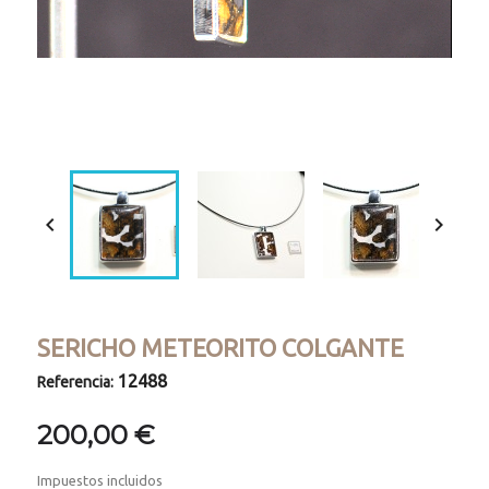
Loaded
:
Progress
:
Unmute
0%
0%


SERICHO METEORITO COLGANTE
12488
Referencia:
200,00 €
Impuestos incluidos