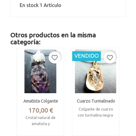
En stock
1 Artículo
Otros productos en la misma
categoría:
VENDIDO
favorite_border
favorite_border
Amatista Colgante
Cuarzo Turmalinado
Precio
170,00 €
Colgante de cuarzo
con turmalina negra
Cristal natural de
amatista y
Rodado pulido.
labradorita facetada