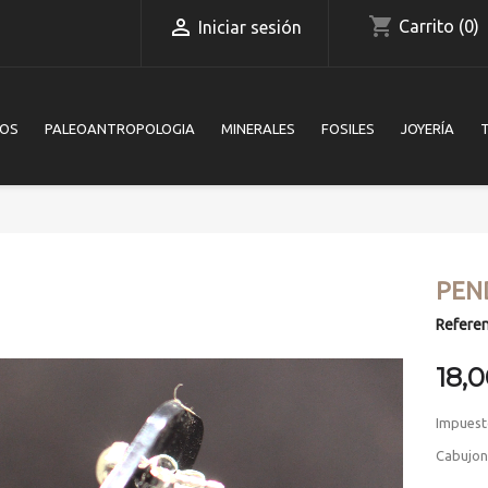
shopping_cart

Carrito
(0)
Iniciar sesión
IOS
PALEOANTROPOLOGIA
MINERALES
FOSILES
JOYERÍA
PEN
Referen
18,
Impuest
Cabujon