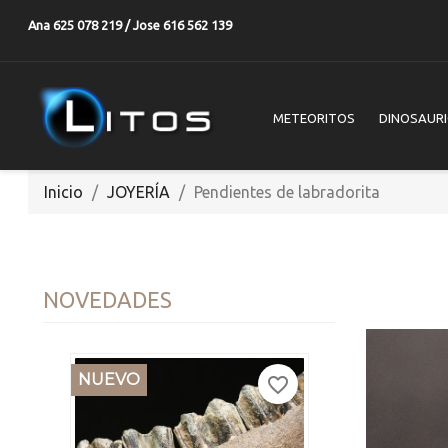
Ana 625 078 219 / Jose 616 562 139
METEORITOS
DINOSAUR
Inicio
JOYERÍA
Pendientes de labradorita
NOVEDADES
NUEVO
favorite_border