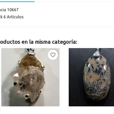
ncia
10667
ck
6 Artículos
oductos en la misma categoría:
favorite_border