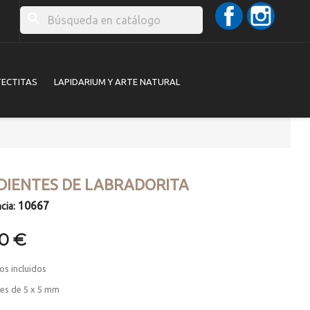
Facebook
Instag
search
TECTITAS
LAPIDARIUM Y ARTE NATURAL
DIENTES DE LABRADORITA
10667
cia:
00 €
os incluidos
es de 5 x 5 mm