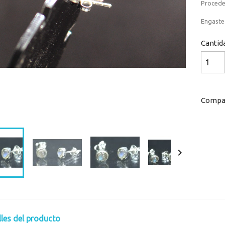
Procede
Engaste 
Cantid
Compar
Loaded
:
Progress
:
0%
0%

lles del producto