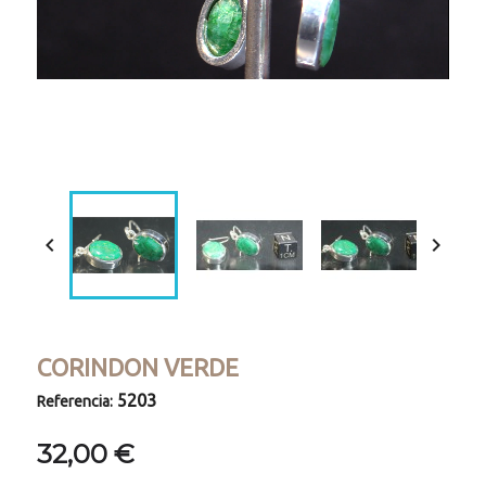
Loaded
:
Progress
:
Unmute
0%
0%


CORINDON VERDE
5203
Referencia:
32,00 €