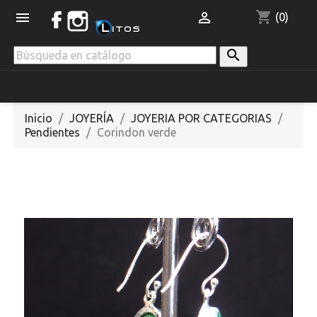
shopping_cart


(0)

Inicio
JOYERÍA
JOYERIA POR CATEGORIAS
Pendientes
Corindon verde