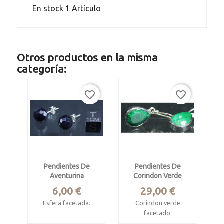
En stock
1 Artículo
Otros productos en la misma
categoría:
favorite_border
favorite_border
Pendientes De
Pendientes De
Aventurina
Corindon Verde
Precio
Precio
6,00 €
29,00 €
Esfera facetada.
Corindon verde
facetado.
Miden 10 mm de