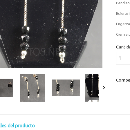
Pendien
Esferas
Engarza
Cierrre 
Cantid
Compar

lles del producto