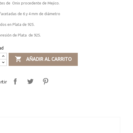
tes de Onix procedente de Mejico.
 facetadas de 6 y 4 mm de diámetro
dos en Plata de 925.
presión de Plata de 925.
ad

AÑADIR AL CARRITO
tir