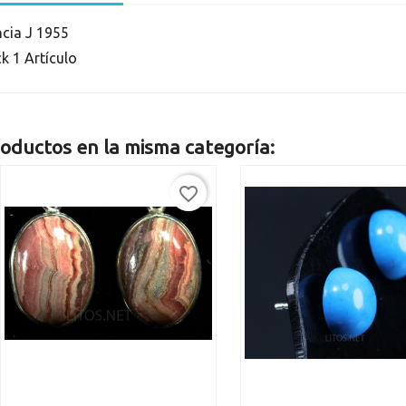
ncia
J 1955
ck
1 Artículo
oductos en la misma categoría:
favorite_border