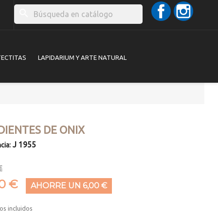
Facebook
Instag
search
TECTITAS
LAPIDARIUM Y ARTE NATURAL
DIENTES DE ONIX
J 1955
cia:
€
00 €
AHORRE UN 6,00 €
os incluidos