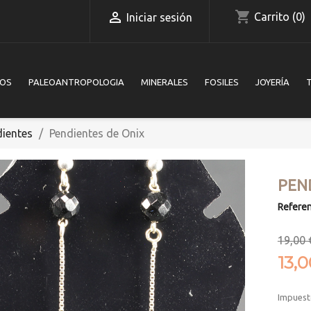
shopping_cart

Carrito
(0)
Iniciar sesión
IOS
PALEOANTROPOLOGIA
MINERALES
FOSILES
JOYERÍA
dientes
Pendientes de Onix
PEN
Referen
19,00 
13,
Impuest