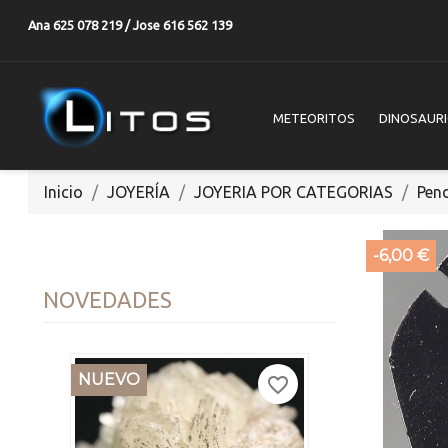
Ana 625 078 219 / Jose 616 562 139
METEORITOS
DINOSAUR
Inicio
JOYERÍA
JOYERIA POR CATEGORIAS
Pen
-6,00 €
NOVEDADES
NUEVO
favorite_border