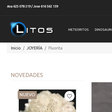
Ana 625 078 219 / Jose 616 562 139
METEORITOS
DINOSAUR
Inicio
JOYERÍA
Fluorita
NOVEDADES
NUEVO
favorite_border