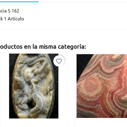
ncia
S 162
ck
1 Artículo
oductos en la misma categoría:
favorite_border