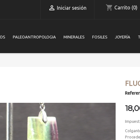
shopping_cart

Carrito
(0)
Iniciar sesión
IOS
PALEOANTROPOLOGIA
MINERALES
FOSILES
JOYERÍA
FLU
Referen
18,
Impuest
Colgante
Procede