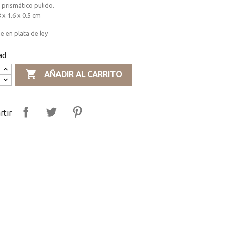
prismático pulido.
 x 1.6 x 0.5 cm
 en plata de ley
ad

AÑADIR AL CARRITO
tir