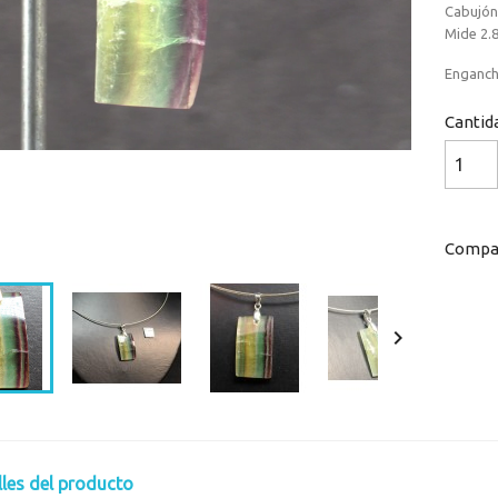
Cabujón 
Mide 2.8
Enganche
Cantid
Compar
Loaded
:
Progress
:
0%
0%

lles del producto