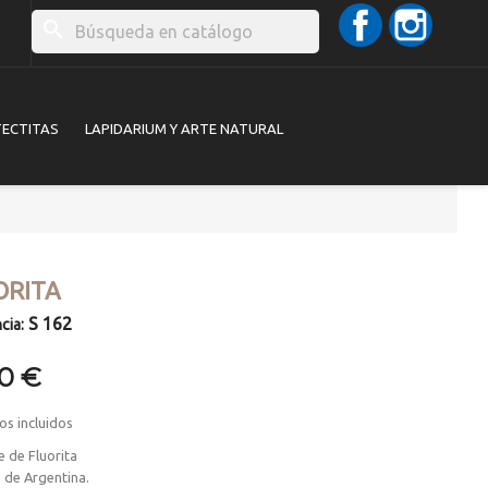
Facebook
Instag
search
TECTITAS
LAPIDARIUM Y ARTE NATURAL
ORITA
S 162
cia:
00 €
os incluidos
 de Fluorita
 de Argentina.