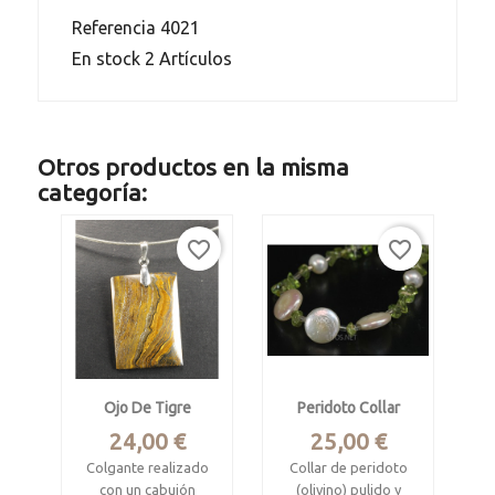
Referencia
4021
En stock
2 Artículos
Otros productos en la misma
categoría:
favorite_border
favorite_border
Ojo De Tigre
Peridoto Collar
Precio
Precio
24,00 €
25,00 €
Colgante realizado
Collar de peridoto
con un cabujón
(olivino) pulido y