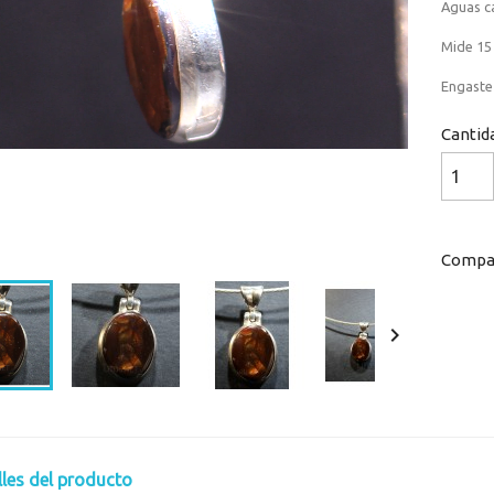
Aguas ca
Mide 15
Engaste 
Cantid
Loaded
:
Progress
:
0%
0%
Compar

lles del producto