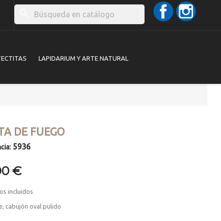
Facebook
Instag
search
TECTITAS
LAPIDARIUM Y ARTE NATURAL
TA DE FUEGO
5936
cia:
00 €
os incluidos
, cabujón oval pulido