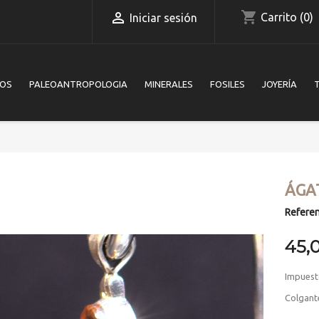
shopping_cart

Carrito
(0)
Iniciar sesión
IOS
PALEOANTROPOLOGIA
MINERALES
FOSILES
JOYERÍA
ÁGA
Referen
45,
Impuest
Colgante