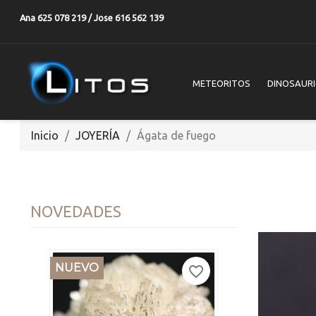
Ana 625 078 219 / Jose 616 562 139
METEORITOS
DINOSAUR
Inicio
JOYERÍA
Ágata de fuego
NOVEDADES
NUEVO
favorite_border