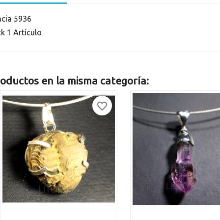
ncia
5936
ck
1 Artículo
oductos en la misma categoría:
favorite_border