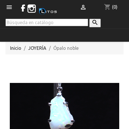
shopping_cart


(0)

Inicio
JOYERÍA
Ópalo noble