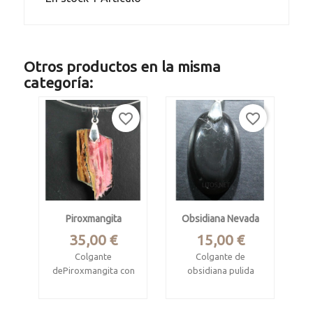
Otros productos en la misma
categoría:
favorite_border
favorite_border
Piroxmangita
Obsidiana Nevada
Precio
Precio
35,00 €
15,00 €
Colgante
Colgante de
dePiroxmangita con
obsidiana pulida
minerales de
Procede de Méjico
manganeso.
Mide 2.9 x 1.7 x 0.8