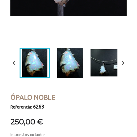
Loaded
:
Progress
:
Unmute
0%
0%


ÓPALO NOBLE
6263
Referencia:
250,00 €
Impuestos incluidos