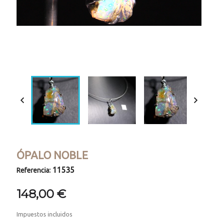
Loaded
:
Progress
:
Unmute
0%
0%


ÓPALO NOBLE
11535
Referencia:
148,00 €
Impuestos incluidos