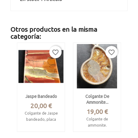
Otros productos en la misma
categoría:
favorite_border
favorite_border
Jaspe Bandeado
Colgante De
Ammonite...
Precio
20,00 €
Precio
19,00 €
Colgante de Jaspe
Colgante de
bandeado, placa
ammonite.
prismática
Procede
Cretácico 95
de Sudáfrica