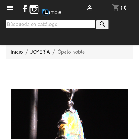
shopping_cart


(0)

Inicio
JOYERÍA
Ópalo noble