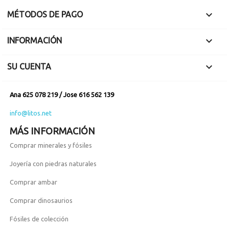
Enganche en plata
de ley

MÉTODOS DE PAGO
Diámetro ammonite

INFORMACIÓN
4 cm.

SU CUENTA
Ana 625 078 219 / Jose 616 562 139
info@litos.net
MÁS INFORMACIÓN
Comprar minerales y fósiles
Joyería con piedras naturales
Comprar ambar
Comprar dinosaurios
Fósiles de colección