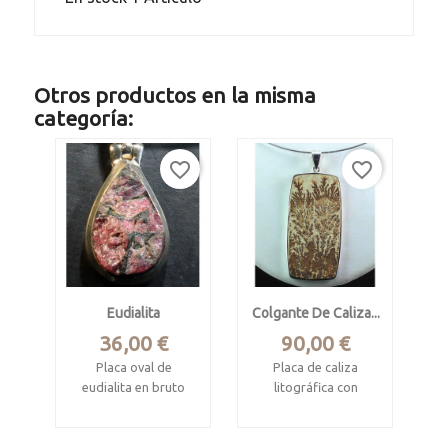
Otros productos en la misma
categoría:
favorite_border
favorite_border
Eudialita
Colgante De Caliza...
Precio
Precio
36,00 €
90,00 €
Placa oval de
Placa de caliza
eudialita en bruto
litográfica con
dendritas de
Khibiny Massif,
pirolusita.
Murmansk Oblast,