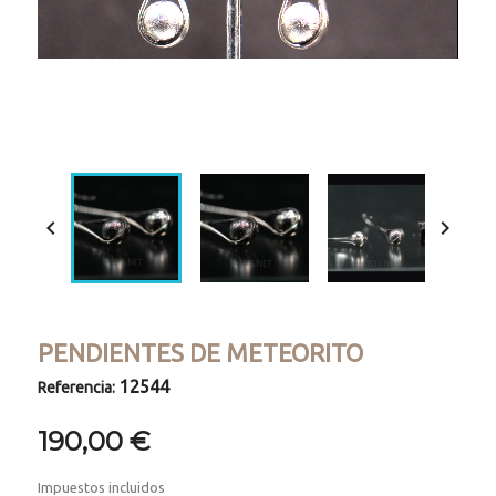
Loaded
:
Progress
:
Unmute
0%
0%


PENDIENTES DE METEORITO
12544
Referencia:
190,00 €
Impuestos incluidos