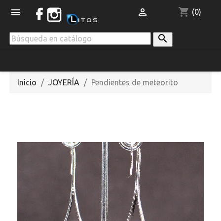
shopping_cart


(0)

Inicio
JOYERÍA
Pendientes de meteorito
NUEVO