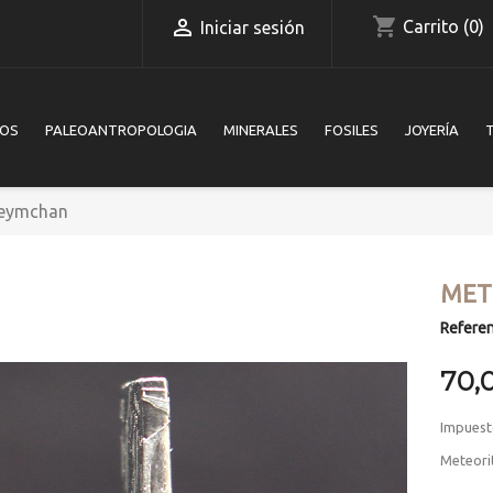
shopping_cart

Carrito
(0)
Iniciar sesión
IOS
PALEOANTROPOLOGIA
MINERALES
FOSILES
JOYERÍA
Seymchan
MET
Referen
70,
Impuest
Meteori