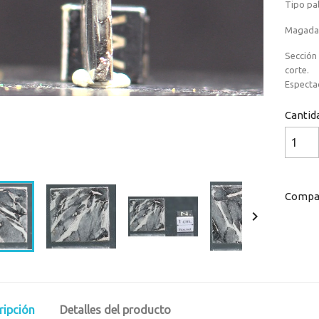
Tipo pal
Magadan
Sección
corte.
Especta
Cantid
Loaded
:
Progress
:
0%
0%
Compar

ripción
Detalles del producto