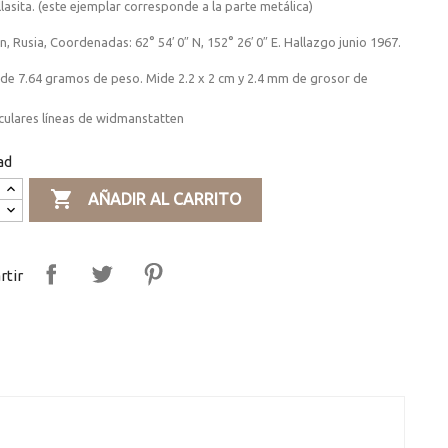
lasita. (este ejemplar corresponde a la parte metálica)
, Rusia, Coordenadas:
62° 54′ 0″ N
,
152° 26′ 0″ E.
Hallazgo junio 1967.
 de 7.64 gramos de peso.
Mide 2.2 x 2 cm y 2.4 mm de grosor de
culares líneas de widmanstatten
ad

AÑADIR AL CARRITO
tir