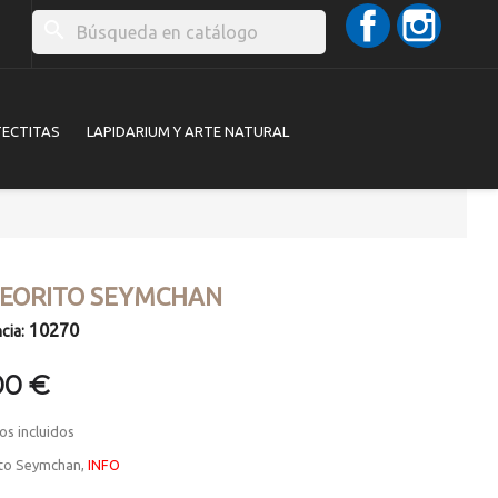
Facebook
Instag
search
TECTITAS
LAPIDARIUM Y ARTE NATURAL
EORITO SEYMCHAN
10270
cia:
00 €
os incluidos
to Seymchan,
INFO