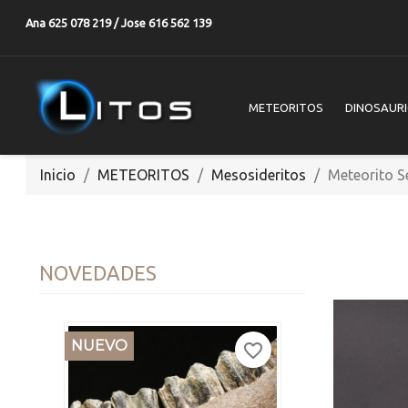
Ana 625 078 219 / Jose 616 562 139
METEORITOS
DINOSAUR
Inicio
METEORITOS
Mesosideritos
Meteorito 
NOVEDADES
NUEVO
favorite_border