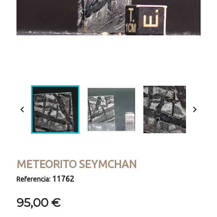
Loaded
:
Progress
:
Unmute
0%
0%


METEORITO SEYMCHAN
11762
Referencia:
95,00 €