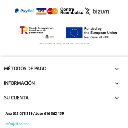
30'W
meteorito Imilac.
Mide 2 x 1.8 x 1 cm.
Mide 1.5 x 1.5 x 0.5
Pesa 8.36 gramos.
cm. Pesa 1.84
gramos.
Final de corte.

MÉTODOS DE PAGO

INFORMACIÓN

SU CUENTA
Ana 625 078 219 / Jose 616 562 139
info@litos.net