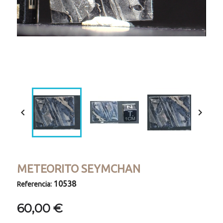
Loaded
:
Progress
:
Unmute
0%
0%


METEORITO SEYMCHAN
10538
Referencia:
60,00 €