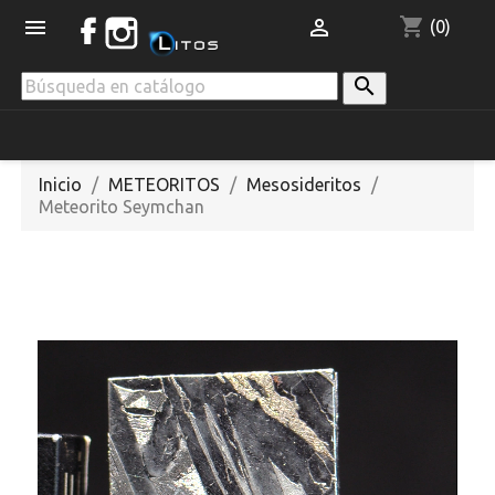
shopping_cart


(0)

Inicio
METEORITOS
Mesosideritos
Meteorito Seymchan