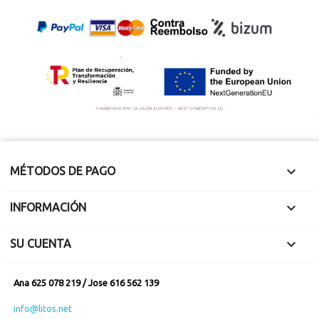
30'W
Magadan, Rusia,
Coordenadas:
62° 54′ 0″ N
,
152° 26′ 0″ E.
Hallazgo
Mide 2 x 1.8 x 1 cm.
junio 1967.
Pesa 8.36 gramos.
Sección de 16.22
Final de corte.
gramos de peso.
Mide 4.1 x 3.7 cm y
1.9 mm de grosor de
corte.
Espectaculares
líneas de
widmanstatten

MÉTODOS DE PAGO

INFORMACIÓN

SU CUENTA
Ana 625 078 219 / Jose 616 562 139
info@litos.net