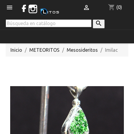
shopping_cart


(0)

Inicio
METEORITOS
Mesosideritos
Imilac