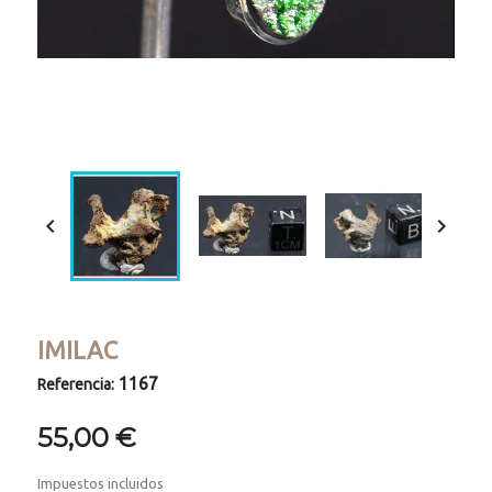
Loaded
:
Progress
:
Unmute
0%
0%


IMILAC
1167
Referencia:
55,00 €
Impuestos incluidos