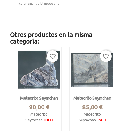
color amarillo blanquecino.
Otros productos en la misma
categoría:
favorite_border
favorite_border
Meteorito Seymchan
Meteorito Seymchan
Precio
Precio
90,00 €
85,00 €
Meteorito
Meteorito
Seymchan,
INFO
Seymchan,
INFO
Tipo pallasita. (este
Tipo pallasita. (este