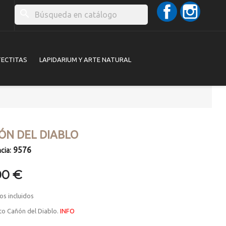
Facebook
Instag
search
TECTITAS
LAPIDARIUM Y ARTE NATURAL
ÓN DEL DIABLO
9576
cia:
00 €
os incluidos
to Cañón del Diablo.
INFO