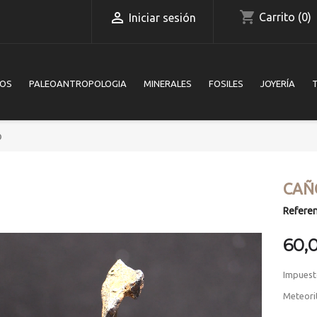
shopping_cart

Carrito
(0)
Iniciar sesión
IOS
PALEOANTROPOLOGIA
MINERALES
FOSILES
JOYERÍA
o
CAÑ
Referen
60,
Impuest
Meteori