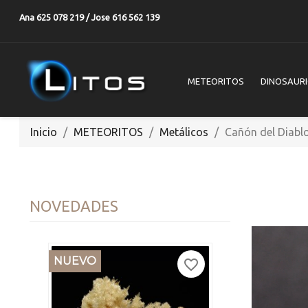
Ana 625 078 219 / Jose 616 562 139
METEORITOS
DINOSAUR
Inicio
METEORITOS
Metálicos
Cañón del Diabl
NOVEDADES
NUEVO
favorite_border