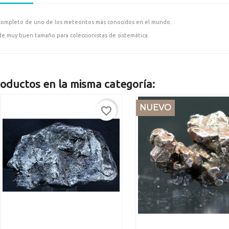
completo de uno de los meteoritos más conocidos en el mundo.
de muy buen tamaño para coleccionistas de sistemática.
oductos en la misma categoría:
NUEVO
favorite_border