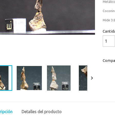
Metálic
Coconino
Mide 3.8
Cantid
Loaded
:
Progress
:
0%
0%
Compar

ripción
Detalles del producto