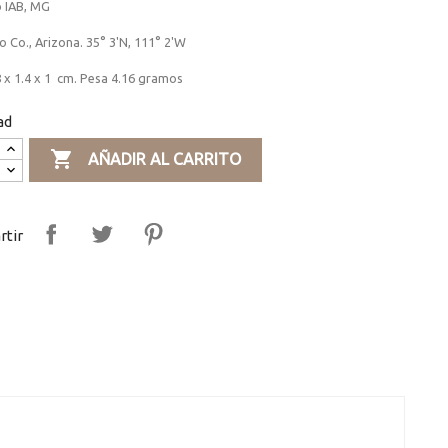
o IAB, MG
 Co., Arizona. 35° 3'N, 111° 2'W
 x 1.4 x 1 cm. Pesa 4.16 gramos
ad

AÑADIR AL CARRITO
tir