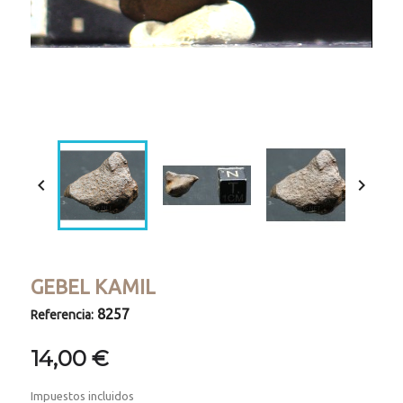
Loaded
:
Progress
:
Unmute
0%
0%


GEBEL KAMIL
8257
Referencia:
14,00 €
Impuestos incluidos