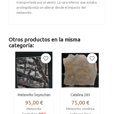
transportada por el viento. La cara inferior que estaba
protegida está sin alterar desde el impacto del
meteorito.
Otros productos en la misma
categoría:
favorite_border
favorite_border
Meteorito Seymchan
Catalina 283
Precio
Precio
95,00 €
75,00 €
Meteorito
Meteorito condrita
Seymchan,
INFO
ordinaria Tipo