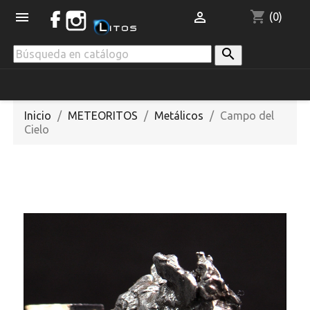
shopping_cart


(0)

Inicio
METEORITOS
Metálicos
Campo del
Cielo