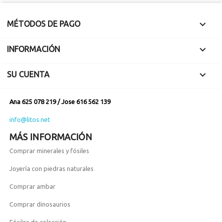
corte.
Espectaculares
líneas de

MÉTODOS DE PAGO
widmanstatten

INFORMACIÓN

SU CUENTA
Ana 625 078 219 / Jose 616 562 139
info@litos.net
MÁS INFORMACIÓN
Comprar minerales y fósiles
Joyería con piedras naturales
Comprar ambar
Comprar dinosaurios
Fósiles de colección