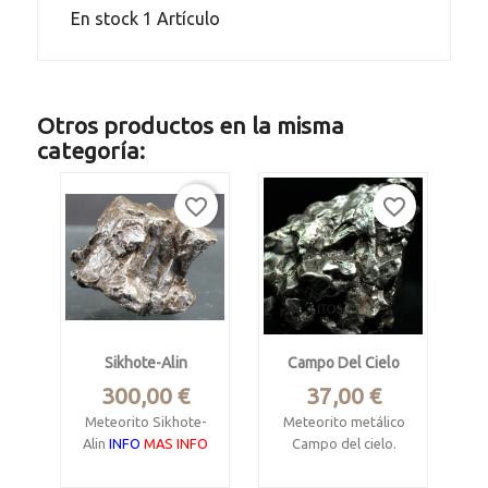
En stock
1 Artículo
Otros productos en la misma
categoría:
favorite_border
favorite_border
Sikhote-Alin
Campo Del Cielo
Precio
Precio
300,00 €
37,00 €
Meteorito Sikhote-
Meteorito metálico
Alin
INFO
MAS INFO
Campo del cielo.
INFO
Metálico II AB,