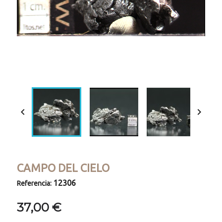
Loaded
:
Progress
:
Unmute
0%
0%


CAMPO DEL CIELO
12306
Referencia:
37,00 €