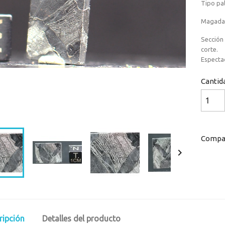
Tipo pal
Magadan
Sección
corte.
Especta
Cantid
Loaded
:
Progress
:
0%
0%
Compar

ripción
Detalles del producto