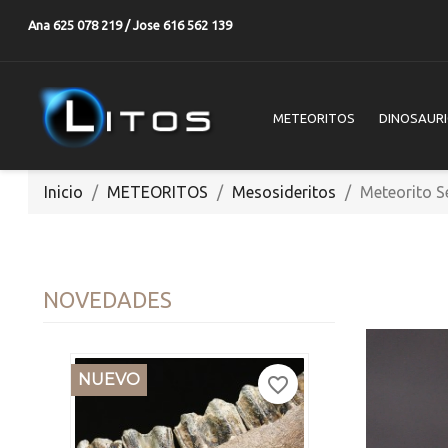
Ana 625 078 219 / Jose 616 562 139
METEORITOS
DINOSAUR
Inicio
METEORITOS
Mesosideritos
Meteorito 
NOVEDADES
NUEVO
favorite_border