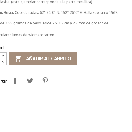
lasita. (este ejemplar corresponde a la parte metálica)
, Rusia, Coordenadas:
62° 54′ 0″ N
,
152° 26′ 0″ E.
Hallazgo junio 1967.
 de 4.88 gramos de peso.
Mide 2 x 1.5 cm y 2.2 mm de grosor de
culares líneas de widmanstatten
ad

AÑADIR AL CARRITO
tir