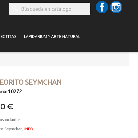
Facebook
Instag
search
TECTITAS
LAPIDARIUM Y ARTE NATURAL
EORITO SEYMCHAN
10272
cia:
00 €
os incluidos
to Seymchan,
INFO