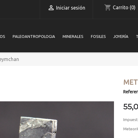
shopping_cart

Carrito
(0)
Iniciar sesión
IOS
PALEOANTROPOLOGIA
MINERALES
FOSILES
JOYERÍA
Seymchan
MET
Referen
55,
Impuest
Meteori