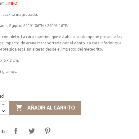
mil.
INFO
, ataxita inagrupada.
amil, Egipto, 22°01'06''N / 26°05'16''E.
 completo. La cara superior, que estaba a la intemperie presenta las
e impacto de arena transportada por el viento. La cara inferior que
rotegida está sin alterar desde el impacto del meteorito.
x 6 x 2 cm.
5 gramos.
ad

AÑADIR AL CARRITO
tir