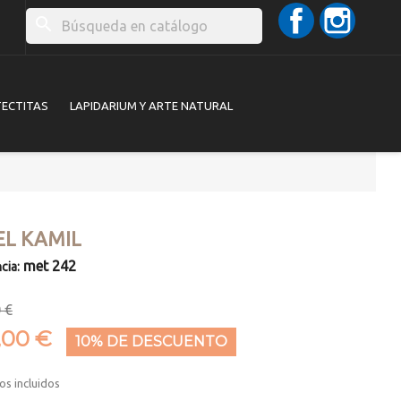
Facebook
Instag
search
TECTITAS
LAPIDARIUM Y ARTE NATURAL
EL KAMIL
met 242
cia:
 €
,00 €
10% DE DESCUENTO
os incluidos