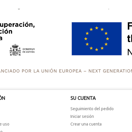
la primera fragmentación.
de corte.
Espectaculares líneas 
widmanstatten
ÓN
SU CUENTA
Seguimiento del pedido
Iniciar sesión
e uso
Crear una cuenta
io