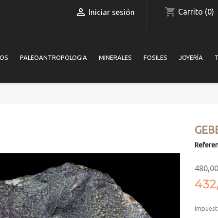
shopping_cart

Carrito
(0)
Iniciar sesión
IOS
PALEOANTROPOLOGIA
MINERALES
FOSILES
JOYERÍA
GEB
Referen
480,00
432
Impuest