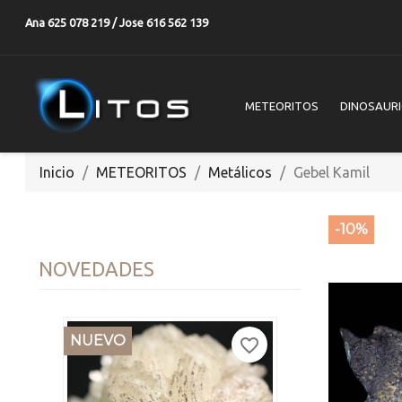
Ana 625 078 219 / Jose 616 562 139
METEORITOS
DINOSAUR
Inicio
METEORITOS
Metálicos
Gebel Kamil
-10%
NOVEDADES
NUEVO
favorite_border