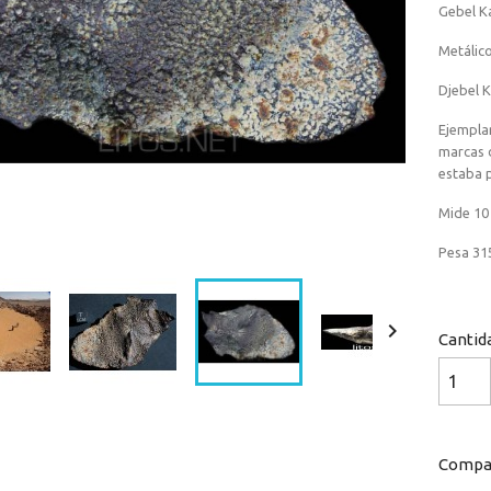
Gebel Ka
Metálico
Djebel K
Ejemplar
marcas d
estaba p
Mide 10 
Pesa 31

Cantid
Compar