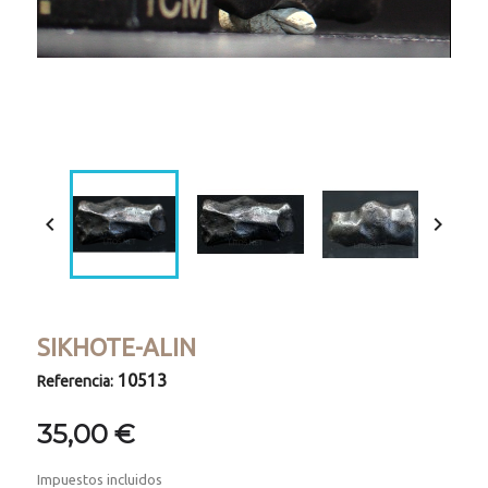
Loaded
:
Progress
:
Unmute
0%
0%


SIKHOTE-ALIN
10513
Referencia:
35,00 €
Impuestos incluidos