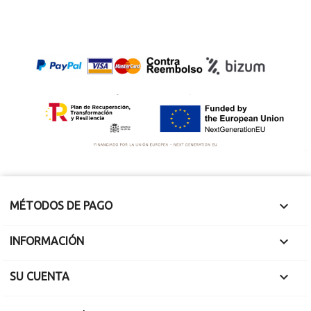
Tunez
32°48.375’N, 9°49.970’E
22°01'06''N /
26°05'16''E.
Encontrado el 13 de
enero de 2010
Mide 1.5 x 1 x 0.3
cm.
Mide 2.7 x 2.1 x 0.15
cm. Pesa 1.40
Pesa 1.58 gramos.
gramos.
Seccion cortada

MÉTODOS DE PAGO

INFORMACIÓN

SU CUENTA