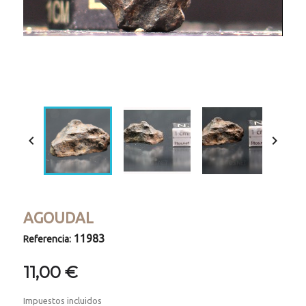
Loaded
:
Progress
:
Unmute
0%
0%


AGOUDAL
11983
Referencia:
11,00 €
Impuestos incluidos