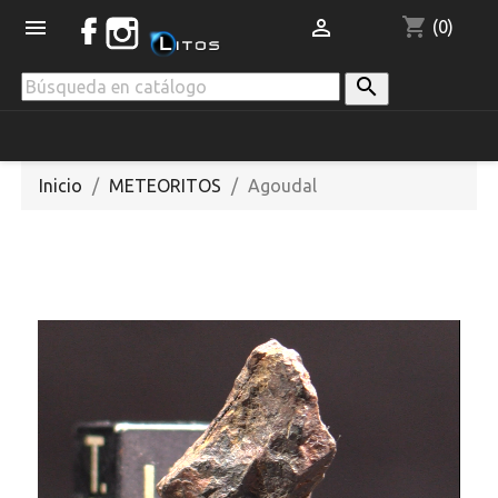
shopping_cart


(0)

Inicio
METEORITOS
Agoudal