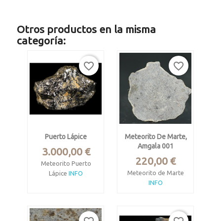
Otros productos en la misma
categoría:
favorite_border
favorite_border
Puerto Lápice
Meteorito De Marte,
Amgala 001
Precio
3.000,00 €
Precio
220,00 €
Meteorito Puerto
Meteorito de Marte
Lápice
INFO
INFO
Acondrita, eucrita
brechada.
Basalto, sergotita.
Caido el 10 de mayo
de 2007.
Saguia el Hamra,