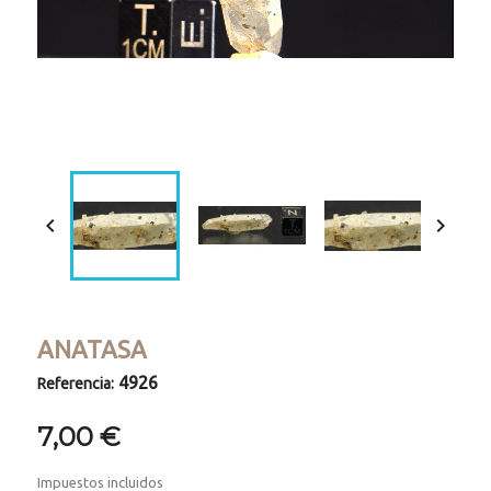
Loaded
:
Progress
:
Unmute
0%
0%


ANATASA
4926
Referencia:
7,00 €
Impuestos incluidos