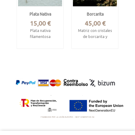
Plata Nativa
Borcarita
Precio
Precio
15,00 €
45,00 €
Plata nativa
Matriz con cristales
filamentosa
de borcarita y
nifontovita
Colquechaca,
Chayanta, Potosí,
Charcas, San Luis
Bolivia
Potosí, Mexico
Piezas de 8 x 8 mm
Mide 4.8 x 3.5 x 3 cm