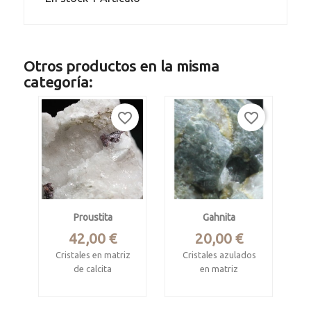
Otros productos en la misma
categoría:
favorite_border
favorite_border
Proustita
Gahnita
Precio
Precio
42,00 €
20,00 €
Cristales en matriz
Cristales azulados
de calcita
en matriz
Mina Imiter, Tinghir,
Mina Victoria-Arrés,
Drâa-Tafilalet,
Valle de Arán, Lleida