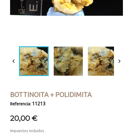
Loaded
:
Progress
:
Unmute
0%
0%


BOTTINOITA + POLIDIMITA
11213
Referencia:
20,00 €
Impuestos incluidos