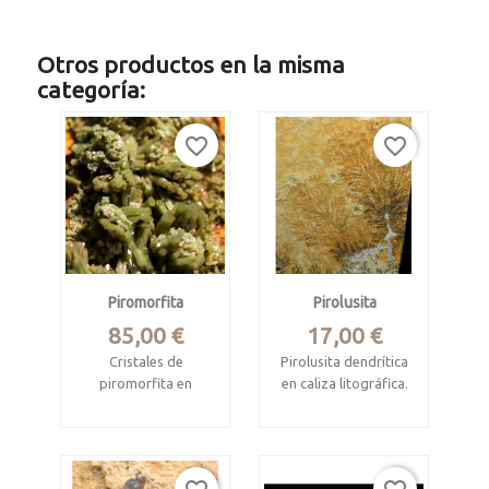
Otros productos en la misma
categoría:
favorite_border
favorite_border
Piromorfita
Pirolusita
Precio
Precio
85,00 €
17,00 €
Cristales de
Pirolusita dendrítica
piromorfita en
en caliza litográfica.
matriz
Solnhofen, Baviera,
Vegadeo, Asturias
Alemania.
Pieza de 10.7 x 4.1 x
Placa de 10 x 10 cm