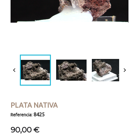
Loaded
:
Progress
:
Unmute
0%
0%


PLATA NATIVA
8425
Referencia:
90,00 €