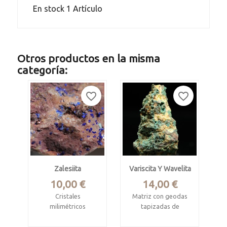
En stock
1 Artículo
Otros productos en la misma
categoría:
favorite_border
favorite_border
Zalesiita
Variscita Y Wavelita
Precio
Precio
10,00 €
14,00 €
Cristales
Matriz con geodas
milimétricos
tapizadas de
(verdes), en matriz
microcristales
con azurita