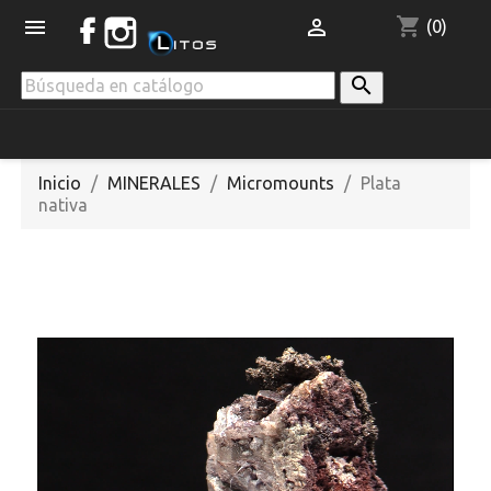
shopping_cart


(0)

Inicio
MINERALES
Micromounts
Plata
nativa