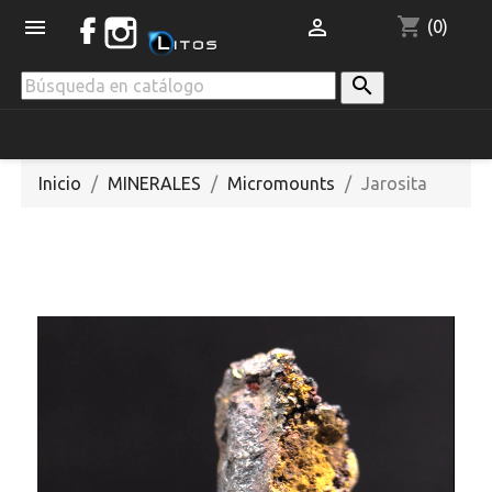
shopping_cart


(0)

Inicio
MINERALES
Micromounts
Jarosita