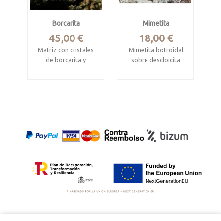
Borcarita
Mimetita
Precio
Precio
45,00 €
18,00 €
Matriz con cristales
Mimetita botroidal
de borcarita y
sobre descloicita
nifontovita
Risco Colorado,
Charcas, San Luis
Rodalquilar, Almería
Potosí, Mexico
Mide 6 x 4.5 x 3.5 cm
Mide 4.8 x 3.5 x 3 cm