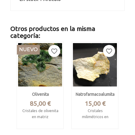
Otros productos en la misma
categoría:
NUEVO
favorite_border
favorite_border
Olivenita
Natrofarmacoalumita
Precio
Precio
85,00 €
15,00 €
Cristales de olivenita
Cristales
en matriz
milimétricos en
matriz de cuarzo
Fiñana, Almeria
Mina Maria Josefa,