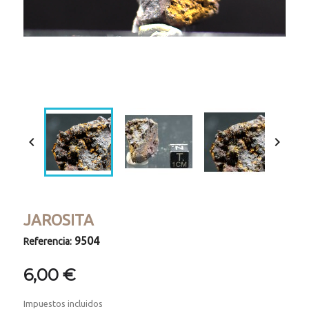
Loaded
:
Progress
:
Unmute
0%
0%


JAROSITA
9504
Referencia:
6,00 €
Impuestos incluidos