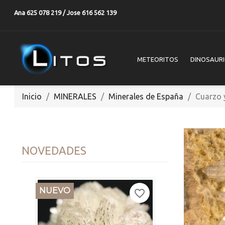
Ana 625 078 219 / Jose 616 562 139
METEORITOS
DINOSAUR
Inicio
MINERALES
Minerales de España
Cuarzo 
NOVEDADES
NUEVO
favorite_border