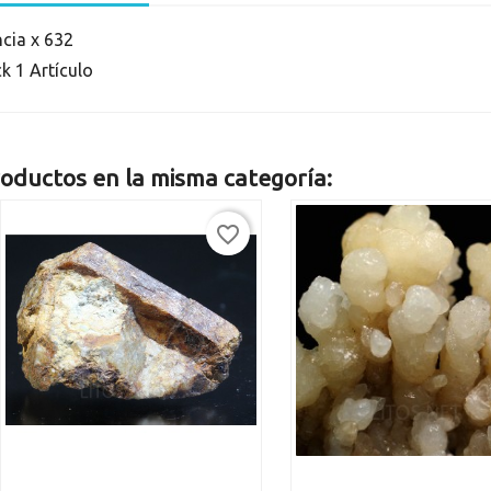
ncia
x 632
ck
1 Artículo
oductos en la misma categoría:
favorite_border