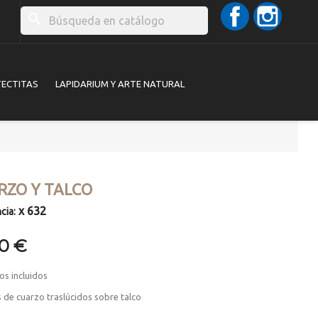
Facebook
Instag
search
TECTITAS
LAPIDARIUM Y ARTE NATURAL
RZO Y TALCO
x 632
cia:
00 €
os incluidos
s de cuarzo traslúcidos sobre talco