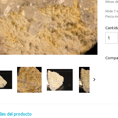
Minas de
Mide 7 x
Pieza mu
Cantid
Compar

lles del producto