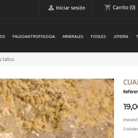
shopping_cart

Carrito
(0)
Iniciar sesión
IOS
PALEOANTROPOLOGIA
MINERALES
FOSILES
JOYERÍA
y talco
CUA
Referen
19,
Impuest
Cristale