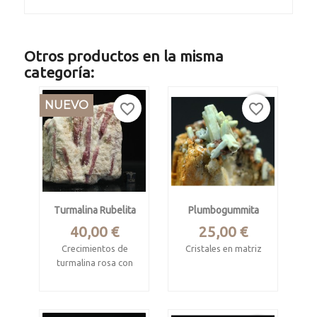
Otros productos en la misma
categoría:
NUEVO
favorite_border
favorite_border
Turmalina Rubelita
Plumbogummita
Precio
Precio
40,00 €
25,00 €
Crecimientos de
Cristales en matriz
turmalina rosa con
Mina Yangshuo,
cuarzo y albita
Yangshuo Co., Guilin,
Araçuaí, Minas
Guangxi, China
Gerais, Brasil