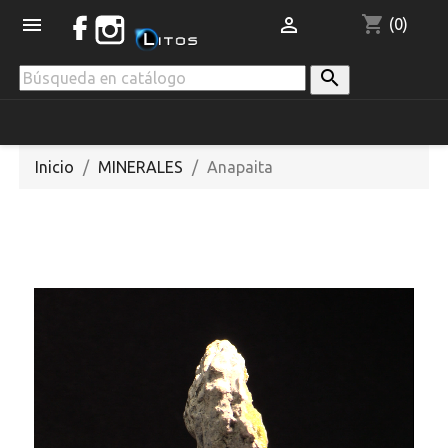
shopping_cart


(0)

Inicio
MINERALES
Anapaita