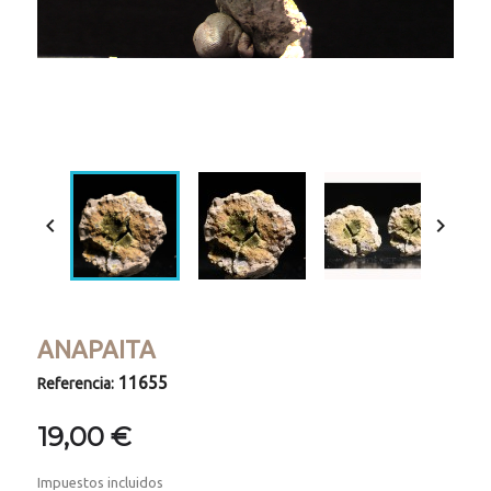
Loaded
:
Progress
:
Unmute
0%
0%


ANAPAITA
11655
Referencia:
19,00 €
Impuestos incluidos