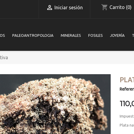
shopping_cart

Carrito
(0)
Iniciar sesión
IOS
PALEOANTROPOLOGIA
MINERALES
FOSILES
JOYERÍA
tiva
PLA
Referen
110,
Impuest
Plata na