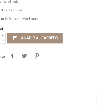
erías, Almería.
 3.5 x 2 x 1.5 cm
s milimétricos muy brillantes
ad

AÑADIR AL CARRITO
tir