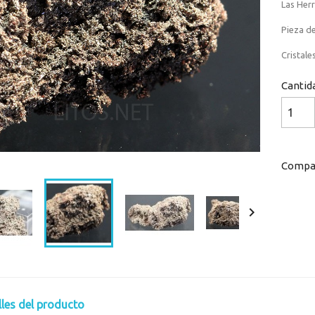
Las Herr
Pieza de
Cristale
Cantid
Compar

lles del producto