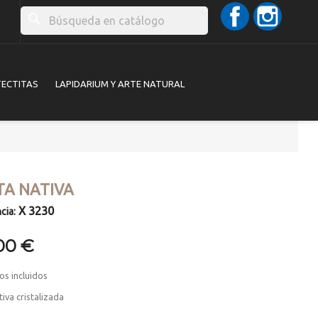
Facebook
Instag
search
TECTITAS
LAPIDARIUM Y ARTE NATURAL
TA NATIVA
X 3230
cia:
00 €
os incluidos
tiva cristalizada