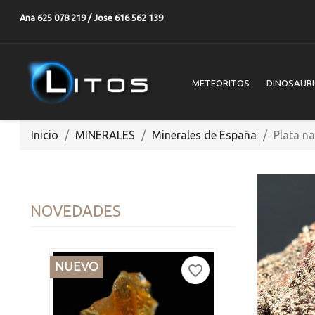
Ana 625 078 219 / Jose 616 562 139
METEORITOS
DINOSAUR
Inicio
MINERALES
Minerales de España
Plata na
NOVEDADES
NUEVO
favorite_border