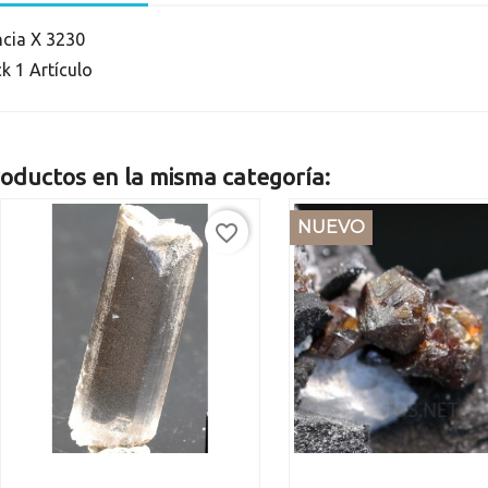
ncia
X 3230
ck
1 Artículo
oductos en la misma categoría:
NUEVO
favorite_border