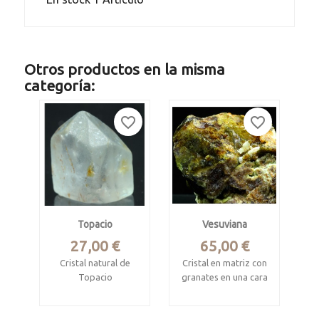
Otros productos en la misma
categoría:
favorite_border
favorite_border
Topacio
Vesuviana
Precio
Precio
27,00 €
65,00 €
Cristal natural de
Cristal en matriz con
Topacio
granates en una cara
St Anns Mine,
Mina Fushan, She
Mwami, Karoi,
County, Handan,